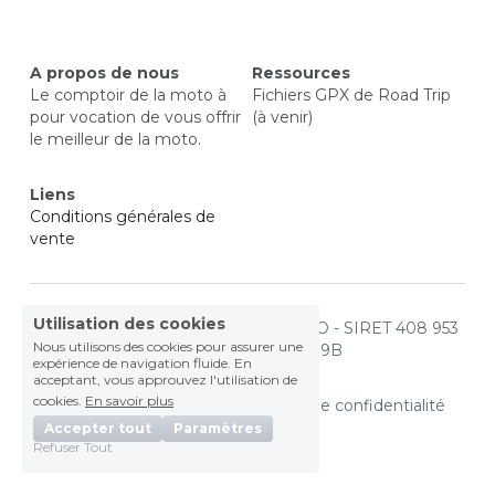
Bell
Spark
A propos de nous
Ressources
Le comptoir de la moto à 
Fichiers GPX de Road Trip 
Icon
SW Motech
pour vocation de vous offrir 
(à venir)
le meilleur de la moto.
Béring et Segura
Liens
RST
Conditions générales de 
vente
Utilisation des cookies
© 2020 - LE COMPTOIR DE LA MOTO - SIRET 408 953 
Nous utilisons des cookies pour assurer une
024 00036 - APE 4799B
expérience de navigation fluide. En
acceptant, vous approuvez l'utilisation de
cookies.
En savoir plus
Termes et Conditions
Politique de confidentialité
Accepter tout
Paramètres
Refuser Tout